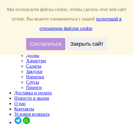
Мы используем файлы cookie, чтобы сделать этот веб-сайт
Прием заказов:
ПН,ВТ,СР,ЧТ, ВС с 10:00 - 22:00; ПТ, СБ с 10:00 - 23:00;
лучше. Вы можете ознакомиться с нашей
политикой в
отношении файлов cookie
.
Главная
Согласиться
Закрыть сайт
Меню
Хинкали
Долма
Хачапури
Салаты
Закуски
Напитки
Соусы
Пироги
Доставка и оплата
Новости и акции
О нас
Контакты
Условия возврата