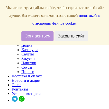
Мы используем файлы cookie, чтобы сделать этот веб-сайт
Прием заказов:
ПН,ВТ,СР,ЧТ, ВС с 10:00 - 22:00; ПТ, СБ с 10:00 - 23:00;
лучше. Вы можете ознакомиться с нашей
политикой в
отношении файлов cookie
.
Главная
Согласиться
Закрыть сайт
Меню
Хинкали
Долма
Хачапури
Салаты
Закуски
Напитки
Соусы
Пироги
Доставка и оплата
Новости и акции
О нас
Контакты
Условия возврата